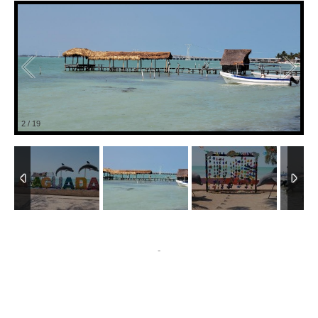
3
/
19
-