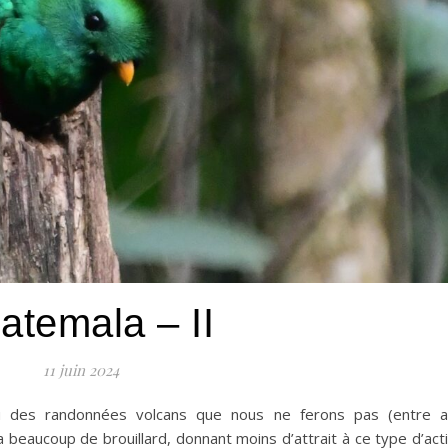
atemala – II
11 juin 2024
évu des randonnées volcans que nous ne ferons pas (entre a
a beaucoup de brouillard, donnant moins d’attrait à ce type d’acti