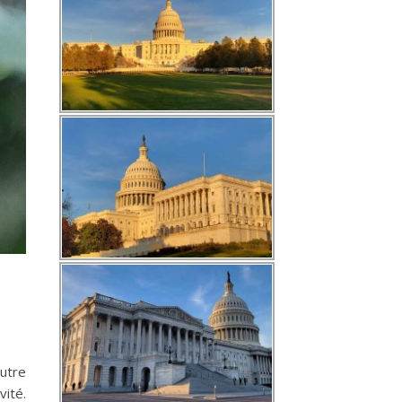
utre
vité.