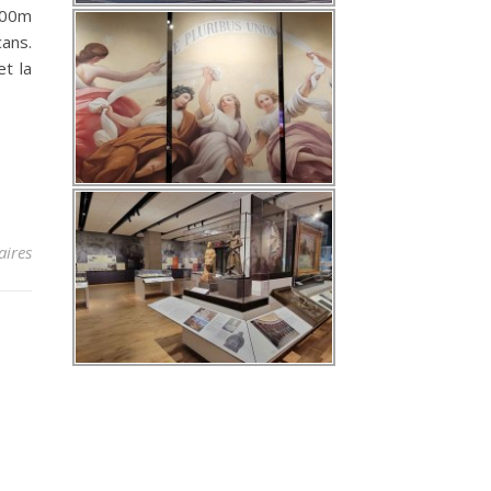
1500m
cans.
et la
ires