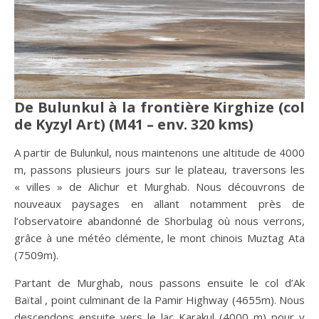
De Bulunkul à la frontière Kirghize (col
de Kyzyl Art) (M41 – env. 320 kms)
A partir de Bulunkul, nous maintenons une altitude de 4000
m, passons plusieurs jours sur le plateau, traversons les
« villes » de Alichur et Murghab. Nous découvrons de
nouveaux paysages en allant notamment près de
l’observatoire abandonné de Shorbulag où nous verrons,
grâce à une météo clémente, le mont chinois Muztag Ata
(7509m).
Partant de Murghab, nous passons ensuite le col d’Ak
Baïtal , point culminant de la Pamir Highway (4655m). Nous
descendons ensuite vers le lac Karakul (4000 m) pour y