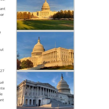
sant
par
u
but
 27
nué
nte
de
ant