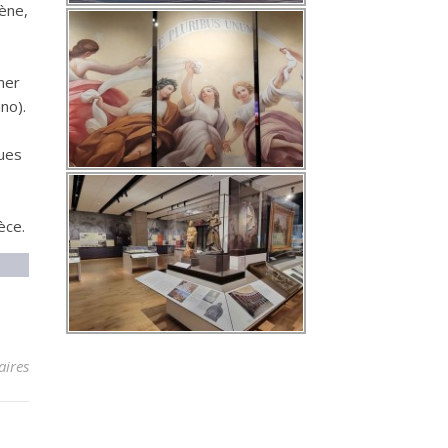
ène,
mer
no).
oues
èce.
ires