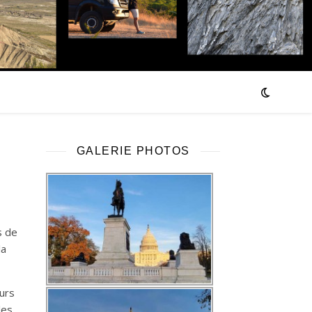
GALERIE PHOTOS
s de
la
urs
les.