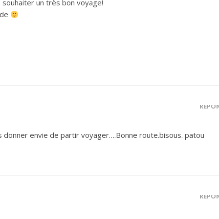
s souhaiter un très bon voyage!
ède
RÉPO
 donner envie de partir voyager….Bonne route.bisous. patou
RÉPO