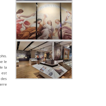
phis.
e le
de la
ù est
 des
erre