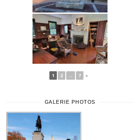
1
2
...
7
►
GALERIE PHOTOS