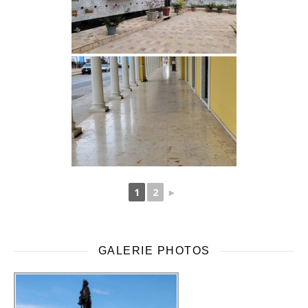
1
2
►
GALERIE PHOTOS