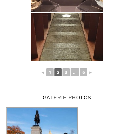
◄
1
2
3
...
6
►
GALERIE PHOTOS