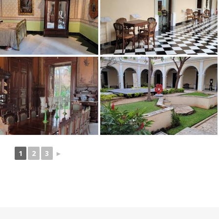
1
2
3
►