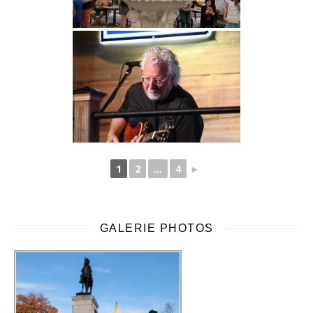
1
2
...
4
►
GALERIE PHOTOS