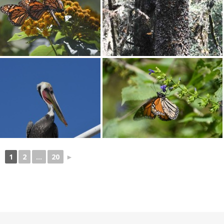
1
2
...
20
►